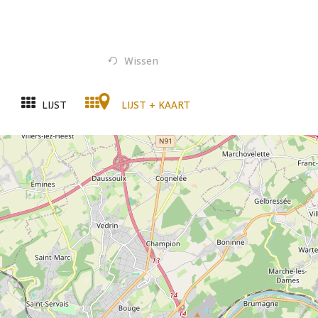
Wissen
LIJST
LIJST + KAART