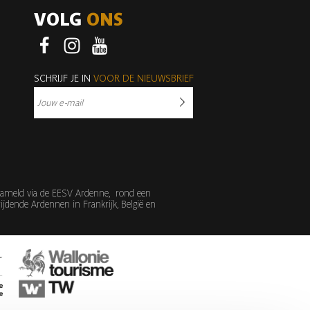
VOLG
ONS
Facebook
Instagram
Youtube
SCHRIJF JE IN
VOOR DE NIEUWSBRIEF
erzameld via de EESV Ardenne, rond een
jdende Ardennen in Frankrijk, België en