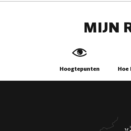
20 août 2026
22 août 20
Detail
Detail
MIJN 
Hoogtepunten
Hoe 
Visite du chantier de
Expositi
restauration Citadelle de
Namur
Namur
NAMUR
NAMUR
-
À 0.3 KM
1 juillet 20
27 août 2026
Detail
Detail