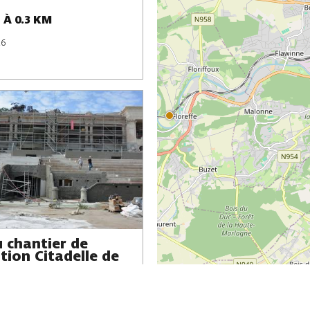
-
À 0.3 KM
26
u chantier de
tion Citadelle de
-
À 0.3 KM