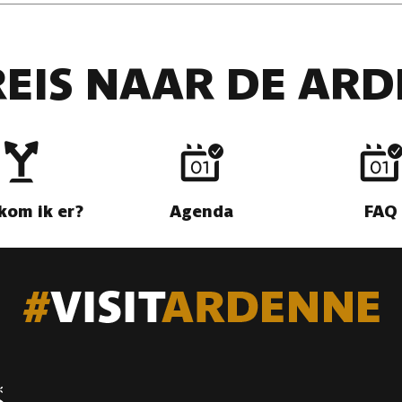
26
REIS NAAR DE AR
kom ik er?
Agenda
FAQ
on sculpture
-
À 1 KM
26
31 août 2026