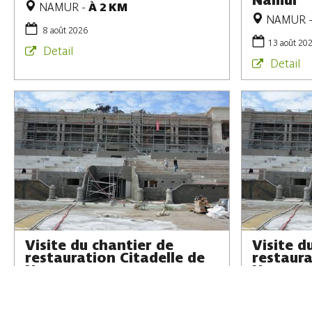
Namur
NAMUR
-
À 2 KM
NAMUR
8 août 2026
13 août 20
Detail
Detail
Visite du chantier de
Visite d
restauration Citadelle de
restaura
Namur
Namur
NAMUR
-
À 0.3 KM
NAMUR