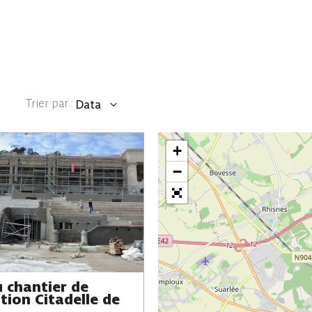
Trier par :
Data
Proximité
+
−
u chantier de
tion Citadelle de