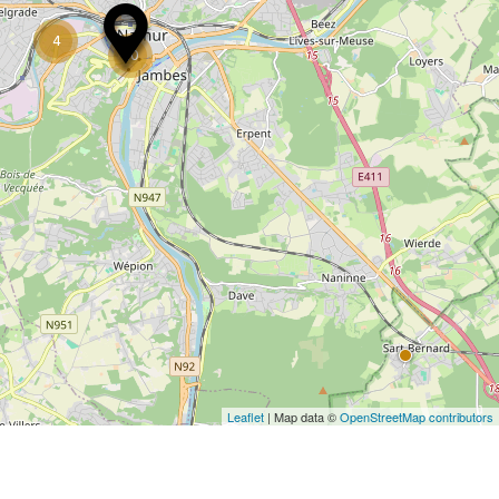
4
20
Leaflet
| Map data ©
OpenStreetMap contributors