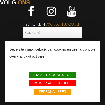
VOLG
ONS
Facebook
Instagram
Youtube
SCHRIJF JE IN
VOOR DE NIEUWSBRIEF
Deze site maakt gebruik van cookies en geeft u controle
over wat u wilt activeren
PERS
PROFESSIONNALS
STA ALLE COOKIES TOE
WETTELIJKE BEPALINGEN
SITEMAP
PARTNERS
WEIGER ALLE COOKIES
Avec le soutien du Fonds Européen de développement régional / Met
PERSONALISEER
steun van het Europese Fonds voor Regionale Ontwikkeling