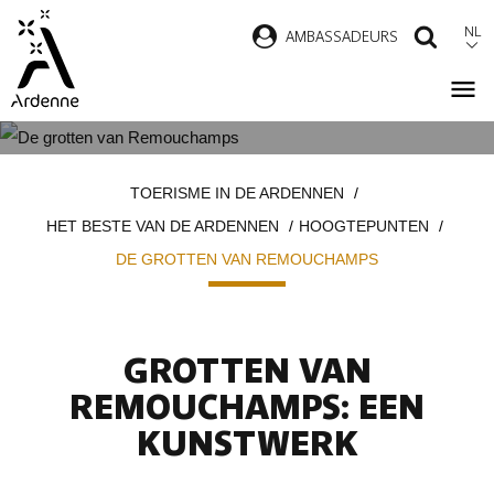
Overslaan
NL
AMBASSADEURS
ZOEK
en
naar
de
inhoud
GROTTEN VAN REMOUCHAMPS
Kruimelpad
gaan
TOERISME IN DE ARDENNEN
HET BESTE VAN DE ARDENNEN
HOOGTEPUNTEN
DE GROTTEN VAN REMOUCHAMPS
GROTTEN VAN
REMOUCHAMPS: EEN
KUNSTWERK