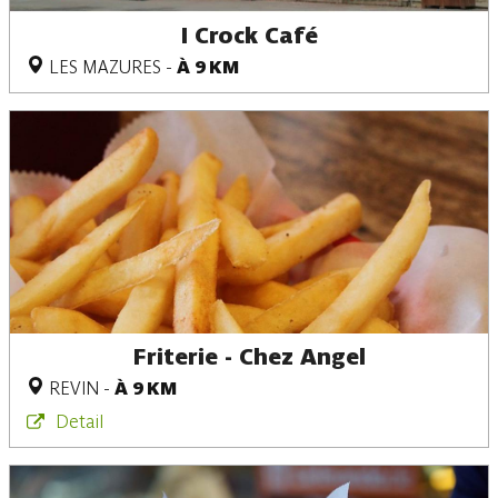
I Crock Café
LES MAZURES
-
À 9 KM
Friterie - Chez Angel
REVIN
-
À 9 KM
Detail