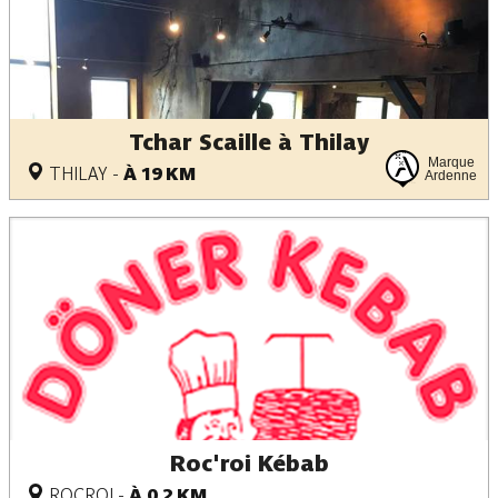
Tchar Scaille à Thilay
Marque
THILAY
-
À 19 KM
Ardenne
Roc'roi Kébab
ROCROI
-
À 0.2 KM