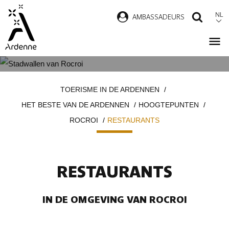
Overslaan
NL
AMBASSADEURS
ZOEK
en
naar
de
inhoud
RESTAURANTS IN ROCROI
Kruimelpad
gaan
TOERISME IN DE ARDENNEN
HET BESTE VAN DE ARDENNEN
HOOGTEPUNTEN
ROCROI
RESTAURANTS
RESTAURANTS
IN DE OMGEVING VAN ROCROI