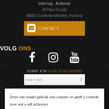
Interreg - Ardenne
24 Place Ducale,
08000 Charleville-Mézières, Frankrijk
CONTACT
VOLG
ONS
Facebook
Instagram
Youtube
SCHRIJF JE IN
VOOR DE NIEUWSBRIEF
Deze site maakt gebruik van cookies en geeft u controle
over wat u wilt activeren