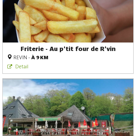
Friterie - Au p'tit four de R'vin
REVIN
-
À 9 KM
Detail