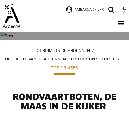
Overslaan
NL
AMBASSADEURS
ZOEK
en
naar
de
inhoud
TOP VAN DE CRUISES IN DE
Kruimelpad
gaan
TOERISME IN DE ARDENNEN
ARDENNEN
HET BESTE VAN DE ARDENNEN
ONTDEK ONZE TOP 10'S
TOP CRUISES
RONDVAARTBOTEN, DE
MAAS IN DE KIJKER