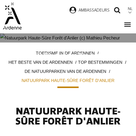
Overslaan
NL
AMBASSADEURS
ZOEK
en
naar
de
inhoud
NATUURPARK
Kruimelpad
gaan
TOERISME IN DE ARDENNEN
HAUTE-SÛRE FORÊT D'ANLIER
HET BESTE VAN DE ARDENNEN
TOP BESTEMMINGEN
DE NATUURPARKEN VAN DE ARDENNEN
NATUURPARK HAUTE-SÛRE FORÊT D'ANLIER
NATUURPARK HAUTE-
SÛRE FORÊT D'ANLIER