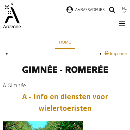
Overslaan
NL
AMBASSADEURS
ZOEK
en
naar
de
Kruimelpad
inhoud
HOME
gaan
Imprimer
GIMNÉE - ROMERÉE
À Gimnée
A - Info en diensten voor
wielertoeristen