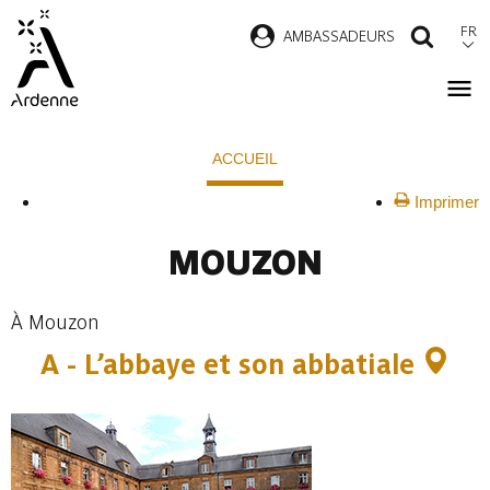
Aller
FR
AMBASSADEURS
RECH
au
contenu
principal
Fil
ACCUEIL
d'Ariane
Imprimer
MOUZON
À Mouzon
A -
L’abbaye et son abbatiale