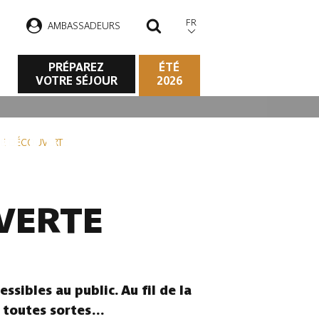
FR
AMBASSADEURS
RECHERCHER
PRÉPAREZ
ÉTÉ
VOTRE SÉJOUR
2026
OUVERTE
E DÉCOUVERTE
VERTE
ssibles au public. Au fil de la
e toutes sortes…