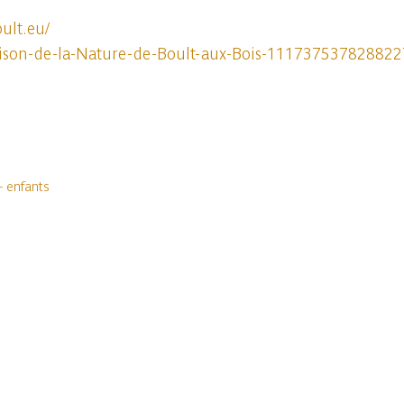
ult.eu/
ison-de-la-Nature-de-Boult-aux-Bois-111737537828822