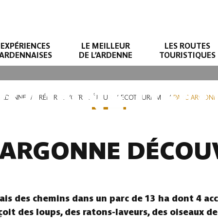
EXPÉRIENCES
LE MEILLEUR
LES ROUTES
ARDENNAISES
DE L’ARDENNE
TOURISTIQUES
RGONNE DÉC
ARDENNE
PRÉPAREZ VOTRE SÉJOUR
ECOTOURISME
PARC ARGONN
 ARGONNE DÉCOU
 Mais des chemins dans un parc de 13 ha dont 4 acce
çoit des loups, des ratons-laveurs, des oiseaux d