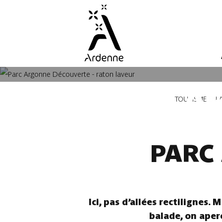
Aller
au
contenu
principal
PARC A
Fil
TOURISME EN 
d'Ariane
PARC
Ici, pas d’allées rectilignes.
balade, on aper