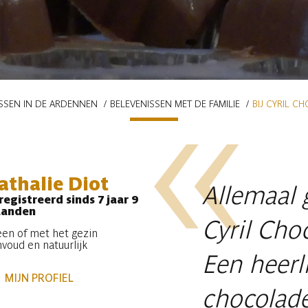
SSEN IN DE ARDENNEN
BELEVENISSEN MET DE FAMILIE
BIJ CYRIL 
athalie Diot
Allemaal 
egistreerd sinds 7 jaar 9
anden
Cyril Cho
een of met het gezin
voud en natuurlijk
Een heerl
MIJN PROFIEL
chocolade