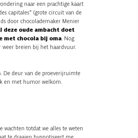
wondering naar een prachtige kaart
des capitales" (grote circuit van de
tijds door chocolademaker Menier
l deze oude ambacht doet
 met chocola bij oma
. Nog
r weer breien bij het haardvuur.
. De deur van de proeverijruimte
lijk en met humor welkom.
e wachten totdat we alles te weten
at te draaien hypnotiseert me...