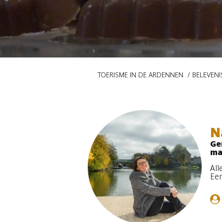
Kruimelpad
TOERISME IN DE ARDENNEN
BELEVENI
N
Ger
ma
All
Een