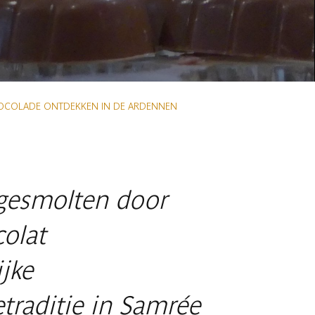
CHOCOLADE ONTDEKKEN IN DE ARDENNEN
gesmolten door
colat
ijke
traditie in Samrée