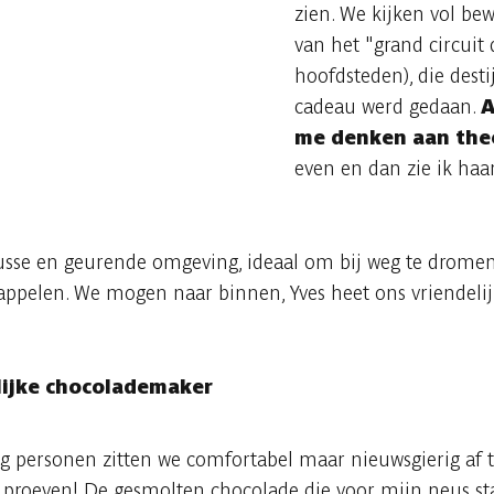
zien. We kijken vol be
van het "grand circuit 
hoofdsteden), die des
cadeau werd gedaan.
A
me denken aan thee
even en dan zie ik haa
usse en geurende omgeving, ideaal om bij weg te dromen
trappelen. We mogen naar binnen, Yves heet ons vriende
ijke chocolademaker
ig personen zitten we comfortabel maar nieuwsgierig af t
e proeven! De gesmolten chocolade die voor mijn neus sta