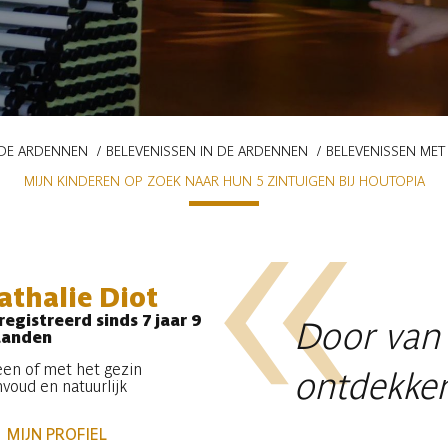
 DE ARDENNEN
BELEVENISSEN IN DE ARDENNEN
BELEVENISSEN MET 
MIJN KINDEREN OP ZOEK NAAR HUN 5 ZINTUIGEN BIJ HOUTOPIA
athalie Diot
egistreerd sinds 7 jaar 9
Door van 
anden
een of met het gezin
ontdekken
voud en natuurlijk
MIJN PROFIEL