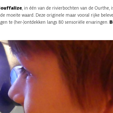
ouffalize
, in één van de rivierbochten van de Ourthe, i
e moeite waard. Deze originele maar vooral rijke beleve
en te (her-)ontdekken langs 80 sensoriële ervaringen.
B