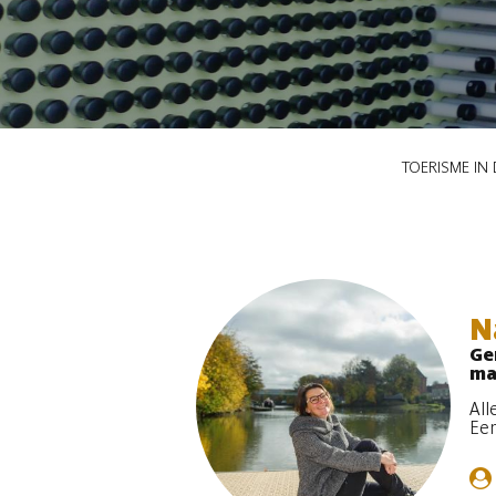
Kruimelpad
TOERISME IN
N
Ger
ma
All
Een