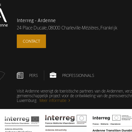
Interreg - Ardenne
24 Place Ducale,
08000 Charleville-Mézières, Frankrijk
CONTACT
PERS
PROFESSIONNALS
Visit Ardenne verenigt de toeristische partners van de Ardennen, v
gemeenschappelijk project voor de ontwikkeling van de grensoverschri
Luxemburg.
Meer informatie