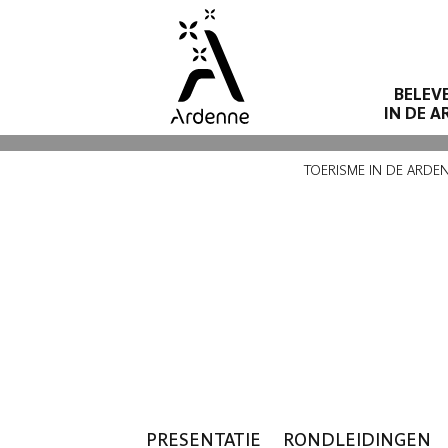
Overslaan
en
naar
BELEV
de
IN DE 
inhoud
Kruimelpad
gaan
TOERISME IN DE ARDE
CA
PRESENTATIE
RONDLEIDINGEN