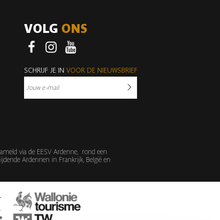
VOLG
ONS
Facebook
Instagram
Youtube
SCHRIJF JE IN
VOOR DE NIEUWSBRIEF
erzameld via de EESV Ardenne, rond een
jdende Ardennen in Frankrijk, België en