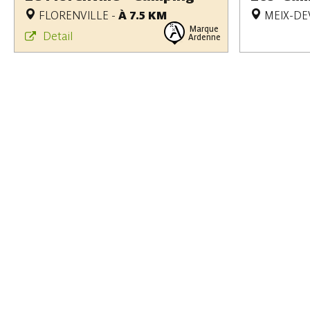
FLORENVILLE
-
À 7.5 KM
MEIX-DE
Marque
Detail
Ardenne