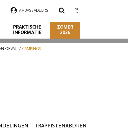
NL
AMBASSADEURS
ZOEKEN
PRAKTISCHE
ZOMER
INFORMATIE
2026
VAN ORVAL
CAMPINGS
VAL
NDELINGEN
TRAPPISTENABDIJEN