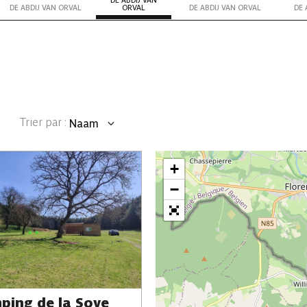
DE ABDIJ VAN
DE ABDIJ VAN ORVAL
ORVAL
DE ABDIJ VAN ORVAL
DE 
Trier par :
Naam
Plaats
Data
+
−
ping de la Soye