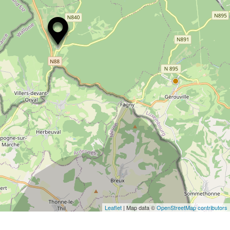
Leaflet
| Map data ©
OpenStreetMap contributors