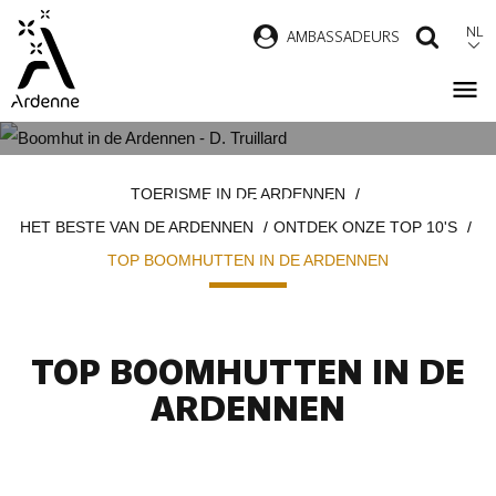
Overslaan
NL
AMBASSADEURS
ZOEK
en
naar
de
inhoud
TOP BOOMHUTTEN IN DE
Kruimelpad
gaan
TOERISME IN DE ARDENNEN
ARDENNEN
HET BESTE VAN DE ARDENNEN
ONTDEK ONZE TOP 10'S
TOP BOOMHUTTEN IN DE ARDENNEN
TOP BOOMHUTTEN IN DE
ARDENNEN