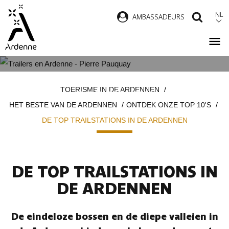
Overslaan
NL
AMBASSADEURS
ZOEK
en
naar
de
inhoud
DE TOP TRAILSTATIONS IN DE
Kruimelpad
gaan
TOERISME IN DE ARDENNEN
ARDENNEN
HET BESTE VAN DE ARDENNEN
ONTDEK ONZE TOP 10'S
DE TOP TRAILSTATIONS IN DE ARDENNEN
DE TOP TRAILSTATIONS IN
DE ARDENNEN
De eindeloze bossen en de diepe valleien in