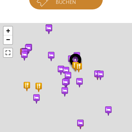
BUCHEN
+
−