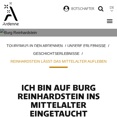
Direkt
DE
B
OTSCHAFTER
SUCH
zum
Inhalt
REINHARDSTEIN LÄSST DAS
Pfadnavigation
TOURISMUS IN DEN ARDENNEN
UNSERE ERLEBNISSE
MITTELALTER AUFLEBEN…
GESCHICHTSERLEBNISSE
REINHARDSTEIN LÄSST DAS MITTELALTER AUFLEBEN
ICH BIN AUF BURG
REINHARDSTEIN INS
MITTELALTER
EINGETAUCHT