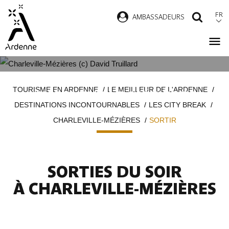
Aller
FR
AMBASSADEURS
RECH
au
contenu
principal
SORTIR À
Fil
TOURISME EN ARDENNE
LE MEILLEUR DE L'ARDENNE
CHARLEVILLE-MÉZIÈRES
d'Ariane
DESTINATIONS INCONTOURNABLES
LES CITY BREAK
CHARLEVILLE-MÉZIÈRES
SORTIR
SORTIES DU SOIR
À CHARLEVILLE-MÉZIÈRES