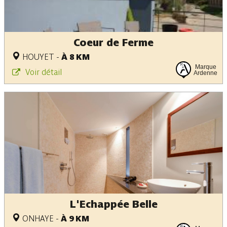
Coeur de Ferme
HOUYET
-
À 8 KM
Marque
Voir détail
Ardenne
L'Echappée Belle
ONHAYE
-
À 9 KM