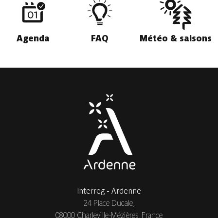
Agenda
FAQ
Météo & saisons
Interreg - Ardenne
24 Place Ducale,
08000 Charleville-Mézières, France