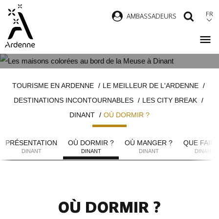
Aller
FR
AMBASSADEURS
RECH
au
contenu
principal
LES HÉBERGEMENTS À DINANT
Fil
TOURISME EN ARDENNE
LE MEILLEUR DE L'ARDENNE
d'Ariane
DESTINATIONS INCONTOURNABLES
LES CITY BREAK
DINANT
OÙ DORMIR ?
PRÉSENTATION
OÙ DORMIR ?
OÙ MANGER ?
QUE FAIRE
DINANT
DINANT
DINANT
DINANT
OÙ DORMIR ?