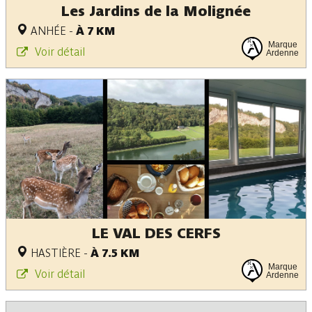
Les Jardins de la Molignée
ANHÉE
-
À 7 KM
Marque
Voir détail
Ardenne
LE VAL DES CERFS
HASTIÈRE
-
À 7.5 KM
Marque
Voir détail
Ardenne