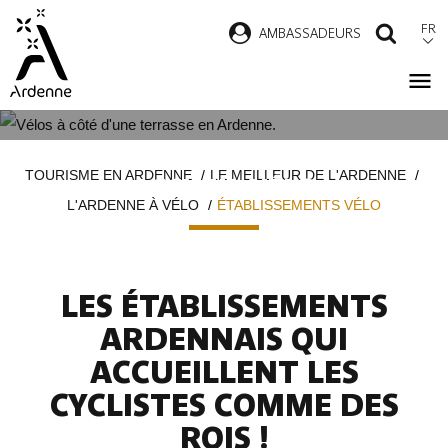
Aller
FR
AMBASSADEURS
RECH
au
contenu
principal
LABELS BIENVENUE VÉLO ET
Fil
TOURISME EN ARDENNE
LE MEILLEUR DE L'ARDENNE
ACCUEIL VÉLO
d'Ariane
L'ARDENNE À VÉLO
ÉTABLISSEMENTS VÉLO
LES ÉTABLISSEMENTS
ARDENNAIS QUI
ACCUEILLENT LES
CYCLISTES COMME DES
ROIS !