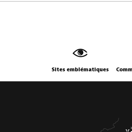
Spooon
Cite Wo
BASTOGNE
-
À 0.2 KM
BASTOG
Sites emblématiques
Comme