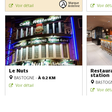
Marque
Voir détail
Voir déta
Ardenne
Le Nuts
Restaur
station
BASTOGNE
-
À 0.2 KM
BASTOG
Voir détail
Voir déta