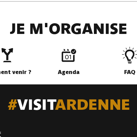
JE M'ORGANISE
k
NE
-
À 0.3 KM
nt venir ?
Agenda
FAQ