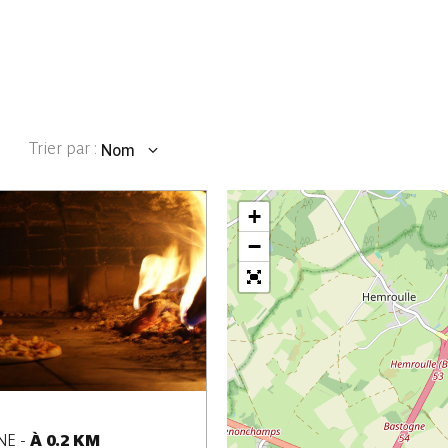
Trier par :
Nom
Commune
Dates
+
−
NE
-
À 0.2 KM