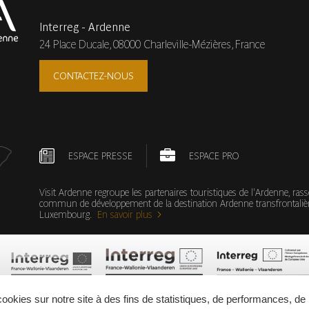
e Ardennaise
Interreg - Ardenne
NE
-
À 0.3 KM
24 Place Ducale,
08000 Charleville-Mézières, France
il
CONTACTEZ-NOUS
ESPACE PRESSE
ESPACE PRO
Visit Ardenne regroupe les partenaires touristiques de l'Ardenne, ras
commun de développement de la destination Ardenne transfrontalièr
Luxembourg.
En savoir plus
ites Gourmandes
NE
-
À 0.3 KM
il
 cookies sur notre site à des fins de statistiques, de performances, 