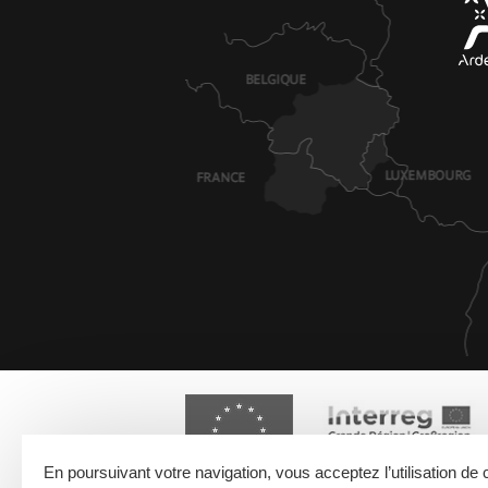
Giorgi Pizzeria
Brasseri
BASTOGNE
-
À 0.3 KM
BASTOG
Voir détail
Voir déta
Le Blutch
Mes Pet
BASTOGNE
-
À 0.3 KM
BASTOG
Voir déta
En poursuivant votre navigation, vous acceptez l’utilisation de