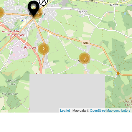
45
2
3
Leaflet
| Map data ©
OpenStreetMap contributors