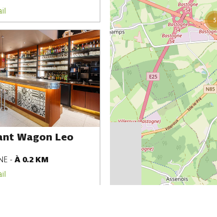
il
5
ant Wagon Leo
NE
-
À 0.2 KM
il