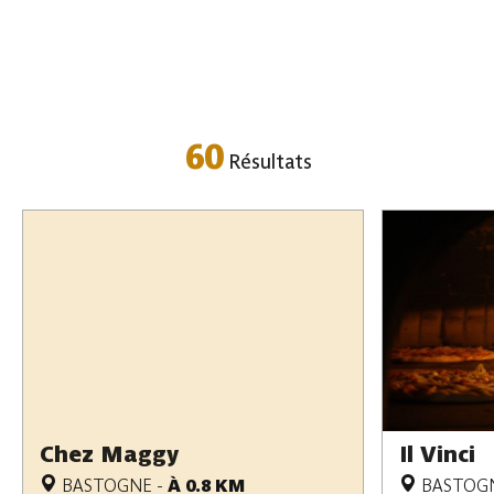
60
Résultats
Chez Maggy
Il Vinci
BASTOGNE
-
À 0.8 KM
BASTOG