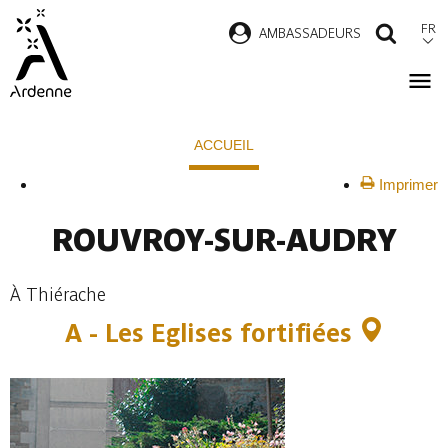
Aller
FR
AMBASSADEURS
RECH
au
contenu
principal
Fil
ACCUEIL
d'Ariane
Imprimer
ROUVROY-SUR-AUDRY
À Thiérache
A - Les Eglises fortifiées