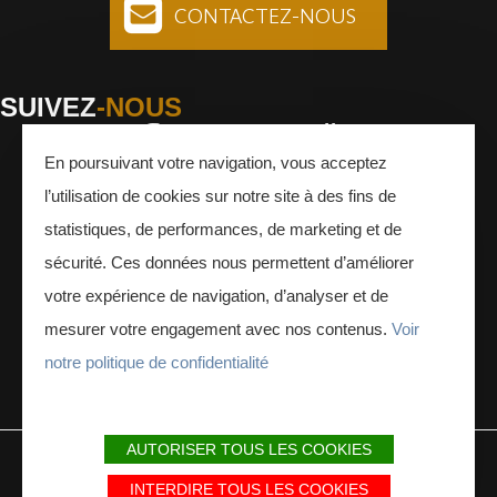
CONTACTEZ-NOUS
SUIVEZ
-NOUS
En poursuivant votre navigation, vous acceptez
Facebook
Instagram
Youtube
l’utilisation de cookies sur notre site à des fins de
INSCRIVEZ-VOUS
À LA NEWSLETTER
statistiques, de performances, de marketing et de
sécurité. Ces données nous permettent d’améliorer
votre expérience de navigation, d’analyser et de
mesurer votre engagement avec nos contenus.
Voir
notre politique de confidentialité
ESPACE PRESSE
ESPACE PRO
AUTORISER TOUS LES COOKIES
MENTIONS LÉGALES
PLAN DU SITE
PARTENAIRES
INTERDIRE TOUS LES COOKIES