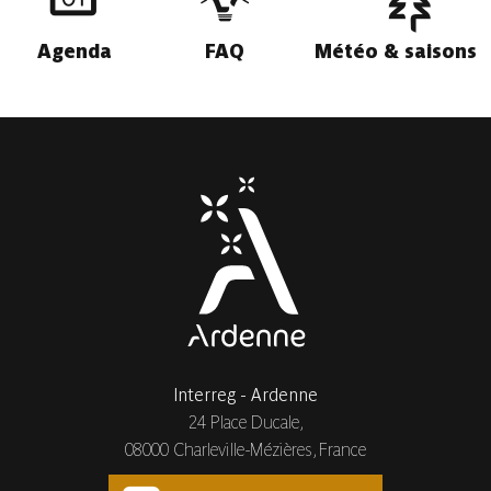
Agenda
FAQ
Météo & saisons
Interreg - Ardenne
24 Place Ducale,
08000 Charleville-Mézières, France