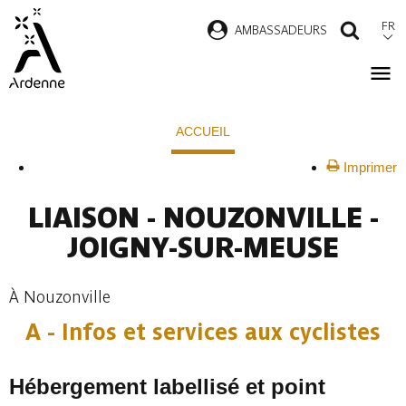
Aller
FR
AMBASSADEURS
RECH
au
contenu
principal
Fil
ACCUEIL
d'Ariane
Imprimer
LIAISON - NOUZONVILLE -
JOIGNY-SUR-MEUSE
À Nouzonville
A - Infos et services aux cyclistes
Hébergement labellisé et point