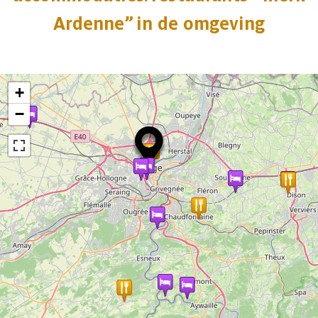
Ardenne” in de omgeving
+
−