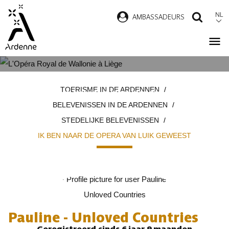
Overslaan
NL
AMBASSADEURS
ZOEK
en
naar
de
inhoud
IK BEN NAAR DE OPERA VAN
Kruimelpad
gaan
TOERISME IN DE ARDENNEN
LUIK GEWEEST
BELEVENISSEN IN DE ARDENNEN
STEDELIJKE BELEVENISSEN
IK BEN NAAR DE OPERA VAN LUIK GEWEEST
Pauline - Unloved Countries