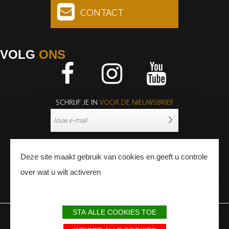
CONTACT
VOLG
ONS
Facebook
Instagram
Youtube
SCHRIJF JE IN
VOOR DE NIEUWSBRIEF
Deze site maakt gebruik van cookies en geeft u controle
over wat u wilt activeren
PERS
PROFESSIONNALS
STA ALLE COOKIES TOE
WETTELIJKE BEPALINGEN
SITEMAP
PARTNERS