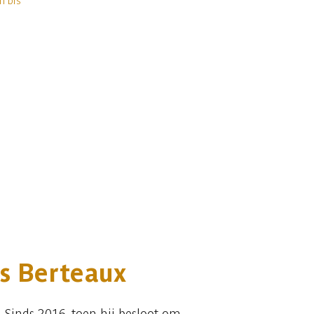
os Berteaux
 Sinds 2016, toen hij besloot om