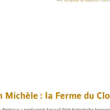
 Michèle : la Ferme du Cl
s Berteaux » produceert Arnaud Pilet biologische hennep.