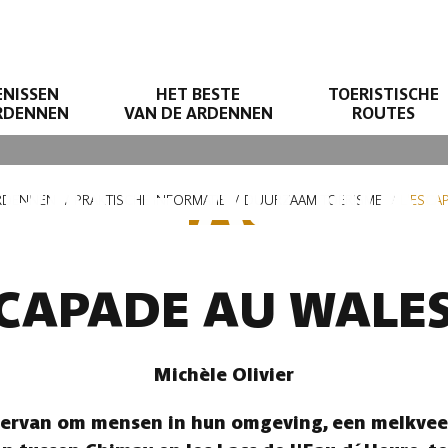
ENISSEN
HET BESTE
TOERISTISCHE
ARDENNEN
VAN DE ARDENNEN
ROUTES
APADE AU WA
ARDENNEN
PRAKTISCHE INFORMATIE
DUURZAAM TOERISME
L'ESCA
SCAPADE AU WALE
Michèle Olivier
 ervan om mensen in hun omgeving, een melkvee