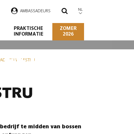
NL
AMBASSADEURS
ZOEKEN
PRAKTISCHE
ZOMER
INFORMATIE
2026
LESTRU
PADE AU WALESTRU
STRU
bedrijf te midden van bossen