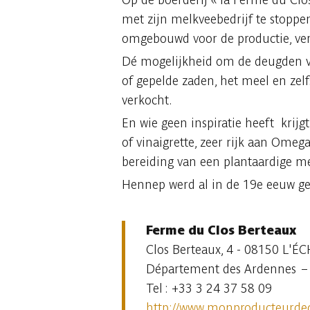
met zijn melkveebedrijf te stoppe
omgebouwd voor de productie, ve
Dé mogelijkheid om de deugden va
of gepelde zaden, het meel en zelf
verkocht.
En wie geen inspiratie heeft krij
of vinaigrette, zeer rijk aan Omeg
bereiding van een plantaardige me
Hennep werd al in de 19e eeuw g
Ferme du Clos Berteaux
Clos Berteaux, 4 - 08150 L'É
Département des Ardennes – 
Tel : +33 3 24 37 58 09
http://www.monproducteurdec