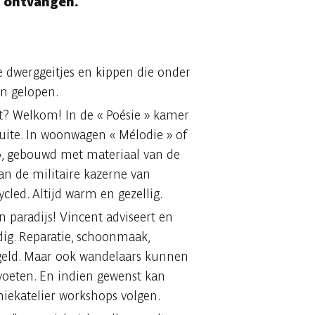
e ontvangen.
 dwerggeitjes en kippen die onder
jn gelopen.
it? Welkom! In de « Poésie » kamer
uite. In woonwagen « Mélodie » of
 », gebouwd met materiaal van de
an de militaire kazerne van
cled. Altijd warm en gezellig.
n paradijs! Vincent adviseert en
ig. Reparatie, schoonmaak,
egeld. Maar ook wandelaars kunnen
 voeten. En indien gewenst kan
iekatelier workshops volgen.