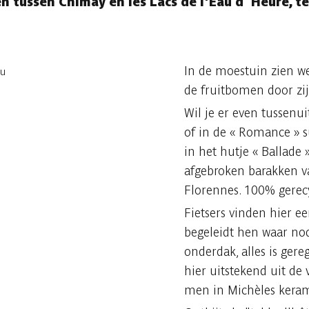
n tussen Chimay en les Lacs de l'Eau d´Heure, t
In de moestuin zien we
de fruitbomen door zi
Wil je er even tussenu
of in de « Romance » s
in het hutje « Ballade
afgebroken barakken v
Florennes. 100% gerecy
Fietsers vinden hier ee
begeleidt hen waar nod
onderdak, alles is ger
hier uitstekend uit de
men in Michèles keram