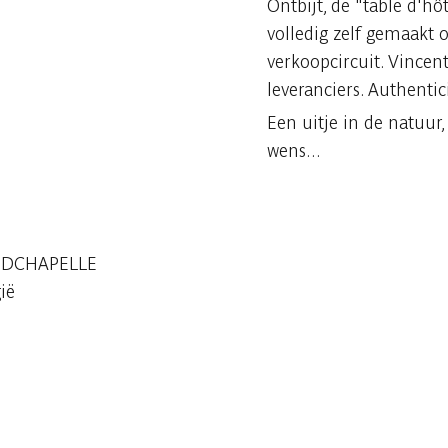
Ontbijt, de "table d'hôt
volledig zelf gemaakt 
verkoopcircuit. Vince
leveranciers. Authentic
Een uitje in de natuur,
wens...
OIDCHAPELLE
ië