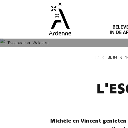
Overslaan
en
naar
BELEV
de
IN DE 
inhoud
gaan
L'ESC
Kruimelpad
TOERISME IN DE 
L'E
Michèle en Vincent genieten