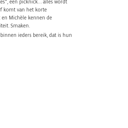
es", een picknick... alles wordt
of komt van het korte
nt en Michèle kennen de
iteit. Smaken.
 binnen ieders bereik, dat is hun