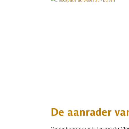
De aanrader van
Op de boerderij « la Ferme du Clo