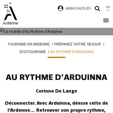
Aller
FR
AMBASSADEURS
RECH
au
contenu
principal
AU RYTHME D'ARDUINNA
Fil
TOURISME EN ARDENNE
PRÉPAREZ VOTRE SÉJOUR
d'Ariane
ECOTOURISME
AU RYTHME D'ARDUINNA
AU RYTHME D'ARDUINNA
Corinne De Lange
Déconnecter. Avec Arduinna, déesse celte de
l’Ardenne… Retrouver son propre rythme,