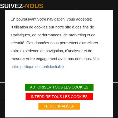
SUIVEZ
-NOUS
En poursuivant votre navigation, vous acceptez
Facebook
Instagram
Youtube
l’utilisation de cookies sur notre site à des fins de
INSCRIVEZ-VOUS
À LA NEWSLETTER
statistiques, de performances, de marketing et de
sécurité. Ces données nous permettent d’améliorer
votre expérience de navigation, d’analyser et de
mesurer votre engagement avec nos contenus.
Voir
notre politique de confidentialité
ESPACE PRESSE
ESPACE PRO
AUTORISER TOUS LES COOKIES
MENTIONS LÉGALES
PLAN DU SITE
PARTENAIRES
INTERDIRE TOUS LES COOKIES
Avec le soutien du Fonds Européen de développement régional / Met
PERSONNALISER
steun van het Europese Fonds voor Regionale Ontwikkeling