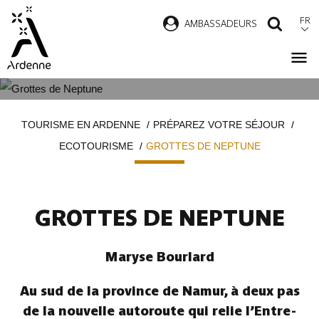
Aller
FR
AMBASSADEURS
RECH
au
contenu
principal
GROTTES DE NEPTUNE
Fil
TOURISME EN ARDENNE
PRÉPAREZ VOTRE SÉJOUR
d'Ariane
ECOTOURISME
GROTTES DE NEPTUNE
GROTTES DE NEPTUNE
Maryse Bourlard
Au sud de la province de Namur, à deux pas
de la nouvelle autoroute qui relie l’Entre-