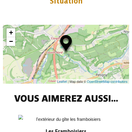
Situation
+
−
Leaflet
| Map data ©
OpenStreetMap contributors
VOUS AIMEREZ AUSSI...
Les Framboisiers