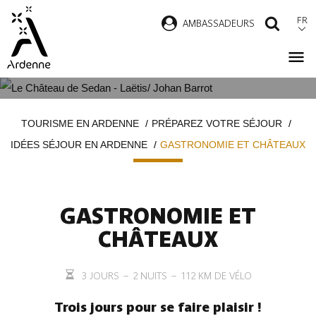
Aller
FR
AMBASSADEURS
RECH
au
contenu
principal
GASTRONOMIE ET CHÂTEAUX
Fil
TOURISME EN ARDENNE
PRÉPAREZ VOTRE SÉJOUR
d'Ariane
IDÉES SÉJOUR EN ARDENNE
GASTRONOMIE ET CHÂTEAUX
GASTRONOMIE ET
CHÂTEAUX
3 JOURS – 2 NUITS – 112 KM DE VÉLO
Trois jours pour se faire plaisir !