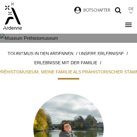
Direkt
DE
B
OTSCHAFTER
SUCH
zum
Inhalt
MEINE FAMILIE ALS
Pfadnavigation
TOURISMUS IN DEN ARDENNEN
UNSERE ERLEBNISSE
PRÄHISTORISCHER STAMM IM
ERLEBNISSE MIT DER FAMILIE
PRÉHISTOMUSEUM
PRÉHISTOMUSEUM, MEINE FAMILIE ALS PRÄHISTORISCHER STAM