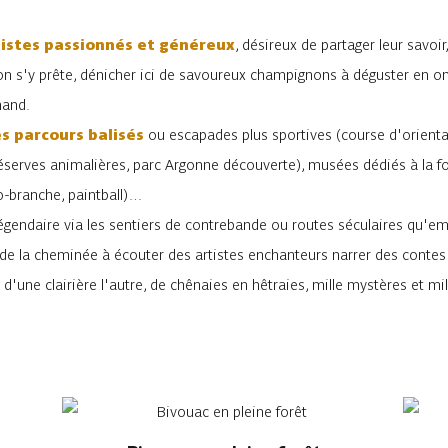
listes passionnés et généreux
, désireux de partager leur savoir
 s'y prête, dénicher ici de savoureux champignons à déguster en omel
mand.
s parcours balisés
ou escapades plus sportives (course d'orient
éserves animalières, parc Argonne découverte), musées dédiés à la for
ro-branche, paintball)…
légendaire via les sentiers de contrebande ou routes séculaires qu'e
e la cheminée à écouter des artistes enchanteurs narrer des contes où
d'une clairière l'autre, de chênaies en hêtraies, mille mystères et mi