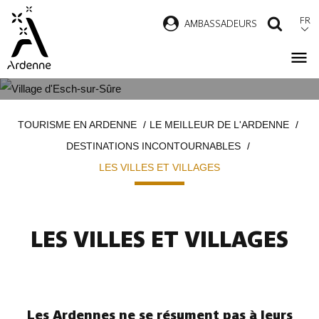
Aller
FR
AMBASSADEURS
RECH
au
contenu
principal
LES VILLES ET VILLAGES
Fil
TOURISME EN ARDENNE
LE MEILLEUR DE L'ARDENNE
d'Ariane
DESTINATIONS INCONTOURNABLES
LES VILLES ET VILLAGES
LES VILLES ET VILLAGES
Les
Ardennes
ne se résument pas à leurs