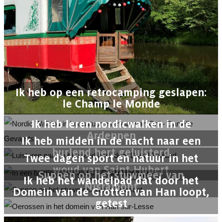
Ik heb op een retrocamping geslapen:
le Champ le Monde
Ik heb leren nordicwalken in de
Ardennen
Ik heb midden in de nacht naar een
burlend hert geluisterd
Twee dagen sport en natuur in het
woud van Saint-Hubert
Suppen op het stuwmeer van
Ik heb het wandelpad dat door het
Nisramont
Domein van de Grotten van Han loopt,
getest