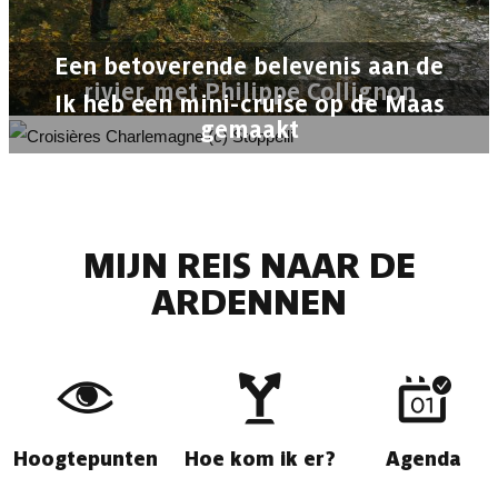
Een betoverende belevenis aan de
rivier, met Philippe Collignon
Ik heb een mini-cruise op de Maas
gemaakt
MIJN REIS NAAR DE
ARDENNEN
Hoogtepunten
Hoe kom ik er?
Agenda