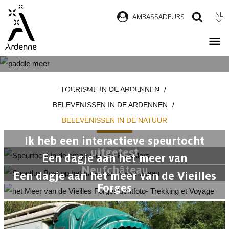
Overslaan
NL
AMBASSADEURS
ZOEK
en
naar
de
inhoud
BELEVENISSEN
Kruimelpad
gaan
TOERISME IN DE ARDENNEN
IN DE NATUUR
BELEVENISSEN IN DE ARDENNEN
BELEVENISSEN IN DE NATUUR
Ik heb een interactieve speurtocht
uitgetest
Een dagje aan het meer van
Neufchâteau
Een dagje aan het meer van de Vieilles
Forges