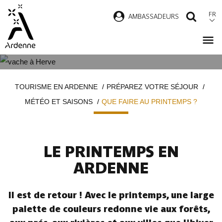
Aller
FR
AMBASSADEURS
RECH
au
contenu
principal
QUE FAIRE AU PRINTEMPS ?
Fil
TOURISME EN ARDENNE
PRÉPAREZ VOTRE SÉJOUR
d'Ariane
MÉTÉO ET SAISONS
QUE FAIRE AU PRINTEMPS ?
LE PRINTEMPS EN
ARDENNE
Il est de retour ! Avec le printemps, une large
palette de couleurs redonne vie aux forêts,