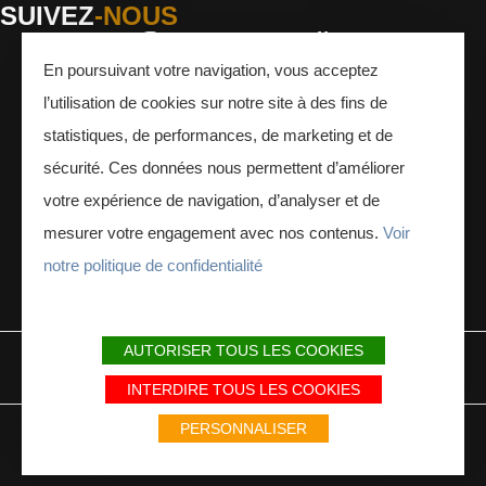
SUIVEZ
-NOUS
En poursuivant votre navigation, vous acceptez
Facebook
Instagram
Youtube
l’utilisation de cookies sur notre site à des fins de
INSCRIVEZ-VOUS
À LA NEWSLETTER
statistiques, de performances, de marketing et de
sécurité. Ces données nous permettent d’améliorer
votre expérience de navigation, d’analyser et de
mesurer votre engagement avec nos contenus.
Voir
notre politique de confidentialité
ESPACE PRESSE
ESPACE PRO
AUTORISER TOUS LES COOKIES
MENTIONS LÉGALES
PLAN DU SITE
PARTENAIRES
INTERDIRE TOUS LES COOKIES
Avec le soutien du Fonds Européen de développement régional / Met
PERSONNALISER
steun van het Europese Fonds voor Regionale Ontwikkeling