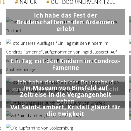
TE
NATUR
OUTDOOR/NERVENKITZEL
Ich habe das Fest der
Bruderschaften in den Ardennen
erlebt
Ein Tag mit den Kindern im Condroz-
Famenne
Ich habe das Schloss Bourscheid
Im Museum von Binsfeld auf
zusammen mit Victor Hugo besucht
Zeitreise in die Vergangenheit
gehen
Val Saint-Lambert, Kristall glänzt für
die Ewigkeit