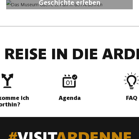
Geschichte erleben
 REISE IN DIE AR
komme ich
Agenda
FAQ
orthin?