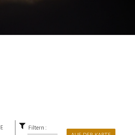
IE
Filtern :
AUF DER KARTE